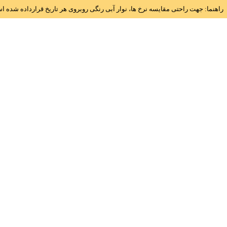
راهنما: جهت راحتی مقایسه نرخ ها، نوار آبی رنگی روبروی هر تاریخ قرارداده شده 