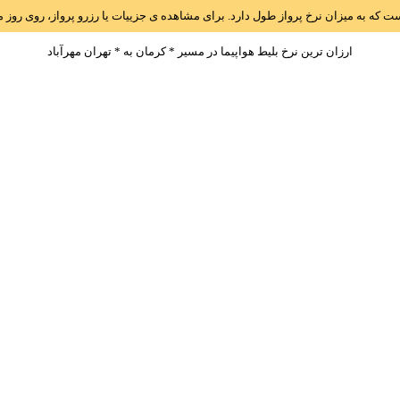
است که به میزان نرخ پرواز طول دارد. برای مشاهده ی جزییات یا رزرو پرواز، روی رو
ارزان ترین نرخ بلیط هواپیما در مسیر * کرمان به * تهران مهرآباد